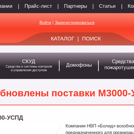
пании
|
Прайс-лист
|
Партнеры
|
Статьи
|
Ко
Войти
|
Зарегистрироваться
КАТАЛОГ
|
ПОИСК
СКУД
Средств
Домофоны
Средства и системы контроля
пожаротуше
и управления доступом
бновлены поставки М3000
00-УСПД
Компания НВП «Болид» возобно
предназначенного для организац