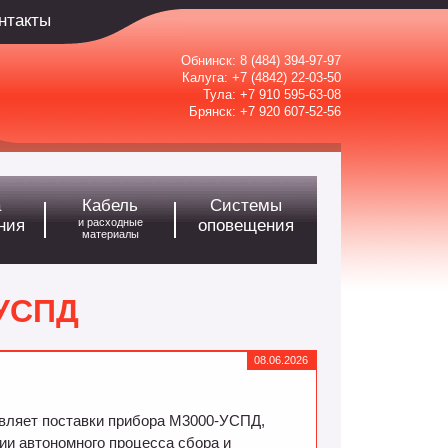
нтакты
Обнинск:
8 (484) 394-97-97
Калуга:
+7 (4842) 22-03-50
Тула:
+7 910 595-63-08
Брянск:
+7 920 607-52-56
а
Кабель
Системы
ния
и расходные
оповещения
материалы
-УСПД
08.06.2026
вляет поставки прибора М3000-УСПД,
ии автономного процесса сбора и