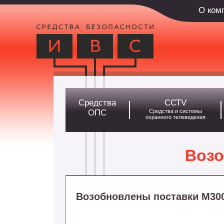
О ком
Средства
ССТV
ОПС
Средства и системы
охранного телевидения
Возо
Возобновлены поставки М30