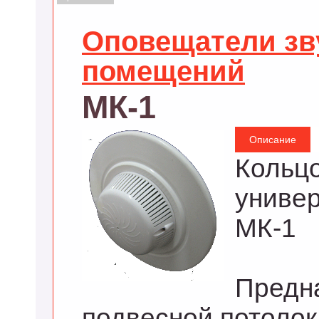
Оповещатели зв
помещений
МК-1
Описание
Кольц
униве
МК-1
Предна
подвесной потолок