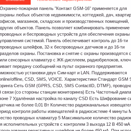
Охранно-пожарная панель "Контакт GSM-16" применяется для
охраны любых объектов недвижимости, коттеджей, дач, квартир
офисов, магазинов, складских и производственных помещений,
других объектов. Панель позволяет комбинировать применение
проводных и беспроводных устройств для обеспечения охраны
управления системой. Панель обеспечивает контроль до 16-ти
проводных шлейфов, 32-х беспроводных датчиков и до 16-ти
разделов охраны. Постановка и снятие с охраны производятся 
или сенсорных клавиатур с ЖК-дисплеем, радиобрелоков, ключ
вает передачу сообщений на пульт охранного предприятия.
зможностью установки двух Сим-карт и LAN. Поддерживаются
S-online/offline, CSD, SMS, VOICE. Характеристики Стандарт GSM
оринга Сеть GSM (GPRS, CSD, SMS ContactID, DTMF), проводна
й связи (со стороны станции мониторинга) Есть Частотный диапа
зоне 7 Удалённая настройка по каналу CSD Есть Шифрование 
атчика не более 0,01 Вт Количество радиоканальных извещател
ериод контроля работы извещателей в радиосистеме 4 минуты 
ество проводных клавиатур 5 Максимальное количество радио
 исполнительных устройств с контролем 3 выхода 12 В 450 мА
спользовании резистивных шлейфов не более 450 мА. При испо