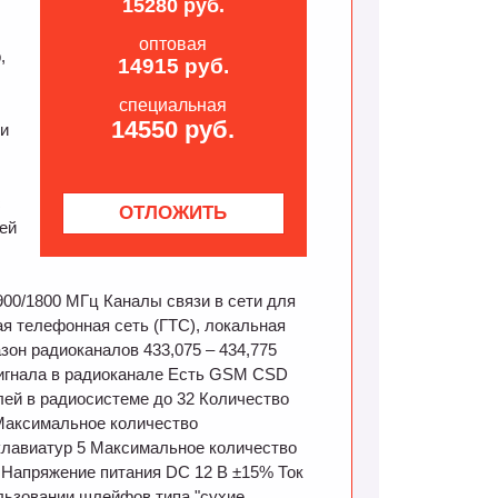
15280 руб.
оптовая
,
14915 руб.
специальная
14550 руб.
 и
с
ей
 900/1800 МГц Каналы связи в сети для
я телефонная сеть (ГТС), локальная
зон радиоканалов 433,075 – 434,775
сигнала в радиоканале Есть GSM CSD
ей в радиосистеме до 32 Количество
Максимальное количество
клавиатур 5 Максимальное количество
 Напряжение питания DC 12 В ±15% Ток
льзовании шлейфов типа "сухие