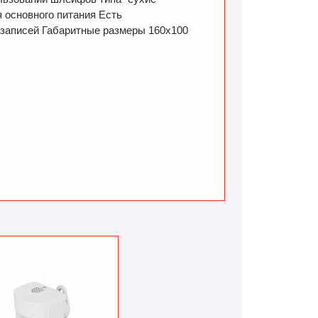
я основного питания Есть
8 записей Габаритные размеры 160х100
-1 с защитой от
тных