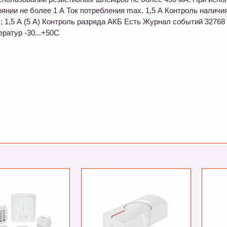
янии не более 1 А Ток потребления max. 1,5 А Контроль наличи
В; 1,5 А (5 А) Контроль разряда АКБ Есть Журнал событий 3276
ратур -30...+50С
GSM-14
RGD
RMD1
живо