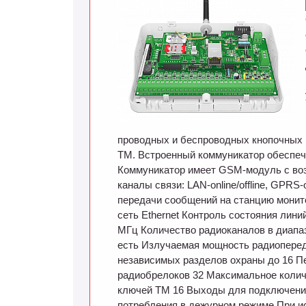
проводных и беспроводных кнопочных 
ТМ. Встроенный коммуникатор обеспечи
Коммуникатор имеет GSM-модуль с во
каналы связи: LAN-online/offline, GPR
передачи сообщений на станцию монит
сеть Ethernet Контроль состояния лини
МГц Количество радиоканалов в диапа
есть Излучаемая мощность радиоперед
независимых разделов охраны до 16 П
радиобрелоков 32 Максимальное колич
ключей ТМ 16 Выходы для подключения
потребления в дежурном режиме При и