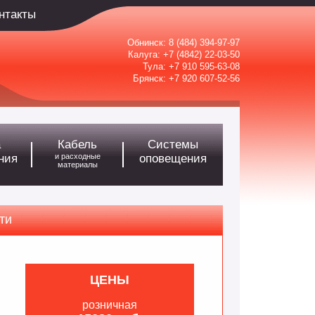
нтакты
Обнинск:
8 (484) 394-97-97
Калуга:
+7 (4842) 22-03-50
Тула:
+7 910 595-63-08
Брянск:
+7 920 607-52-56
а
Кабель
Системы
ния
и расходные
оповещения
материалы
ти
ЦЕНЫ
розничная