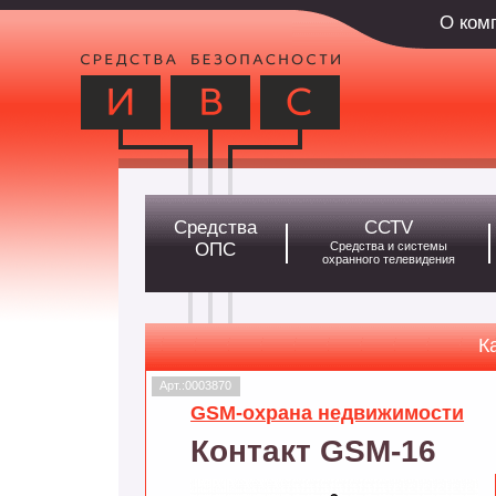
О ком
Средства
ССТV
ОПС
Средства и системы
охранного телевидения
К
Арт.:0003870
GSM-охрана недвижимости
Контакт GSM-16