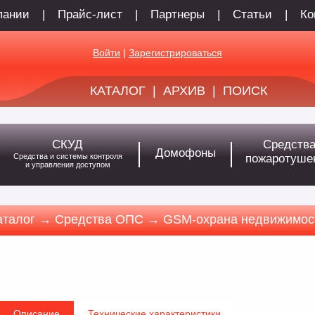
пании
|
Прайс-лист
|
Партнеры
|
Статьи
|
Ко
Войти
|
Зарегистрироваться
КАТАЛОГ
|
АРХИВ
|
ПОИСК
СКУД
Средств
Домофоны
Средства и системы контроля
пожаротуше
и управления доступом
аталог → Средства ОПС → GSM-охрана недвижимос
Описание
Технические характеристики