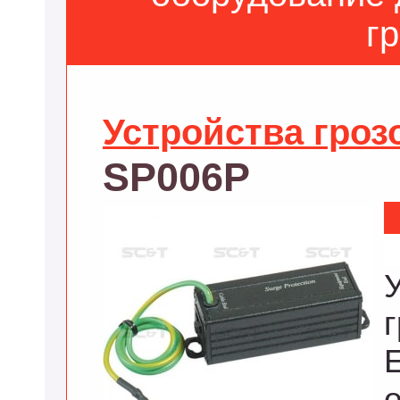
г
Устройства гро
SP006P
E