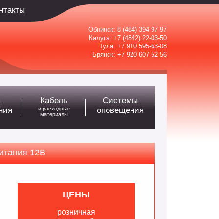
нтакты
Обнинск:
8 (484) 394-97-97
Калуга:
+7 (4842) 22-03-50
Тула:
+7 910 595-63-08
Брянск:
+7 920 607-52-56
а
Кабель
Системы
ния
и расходные
оповещения
материалы
итания 12В
ЦЕНЫ
розничная