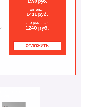
1590 руб.
оптовая
1431 руб.
я
специальная
1240 руб.
а;
;
12 исп.108 (РИП-12-
7-V8)