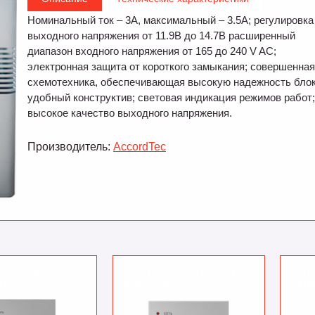
Номинальный ток – 3А, максимальный – 3.5А; регулировка
выходного напряжения от 11.9В до 14.7В расширенный
диапазон входного напряжения от 165 до 240 V AC;
электронная защита от короткого замыкания; совершенна
схемотехника, обеспечивающая высокую надежность блок
удобный конструктив; световая индикация режимов работ
высокое качество выходного напряжения.
Производитель:
AccordTec
сп.101 (РИП-12-
РИП-12 исп.104 (РИП-12-
РИП-
1)
3/7М6-V4)
5/17М