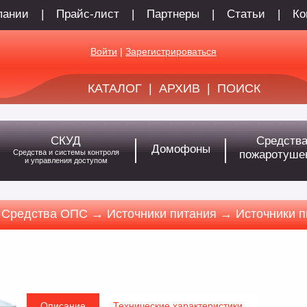
пании
|
Прайс-лист
|
Партнеры
|
Статьи
|
Ко
Войти
|
Зарегистрироваться
КАТАЛОГ
|
АРХИВ
|
ПОИСК
СКУД
Средств
Домофоны
Средства и системы контроля
пожаротуше
и управления доступом
 Средства ОПС → Источники питания → Источники п
Описание
Технические характеристики