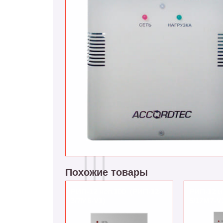
Похожие товары
РИП-12 исп.100 (РИП-12-
РИП-12 и
3/7М6-V1)
5/17М7-V