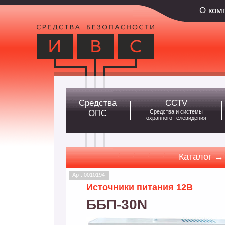
О ком
Средства
ССТV
ОПС
Средства и системы
охранного телевидения
Каталог →
Арт.:0010194
Источники питания 12В
ББП-30N