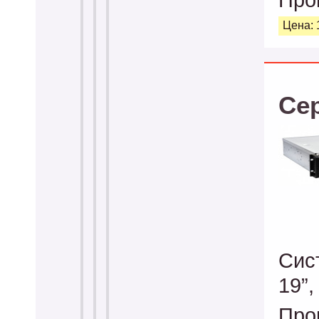
Цена: 
Се
Сис
19”
Про