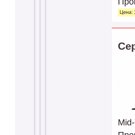
Про
Цена: 
Се
Mid
Про