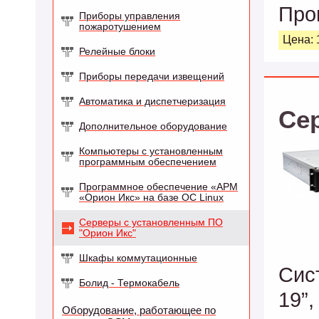
Про
Приборы управления
пожаротушением
Цена: 
Релейные блоки
Приборы передачи извещений
Автоматика и диспетчеризация
Се
Дополнительное оборудование
Компьютеры с установленным
программным обеспечением
Программное обеспечение «АРМ
«Орион Икс» на базе ОС Linux
Серверы с установленным ПО
"Орион Икс"
Шкафы коммутационные
Сис
Болид - Термокабель
19”
Оборудование, работающее по