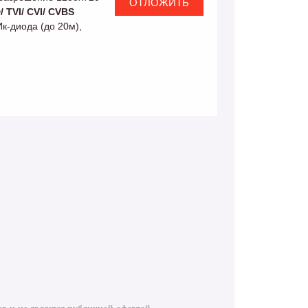
/ TVI/ CVI/ CVBS
Ик-диода (до 20м),