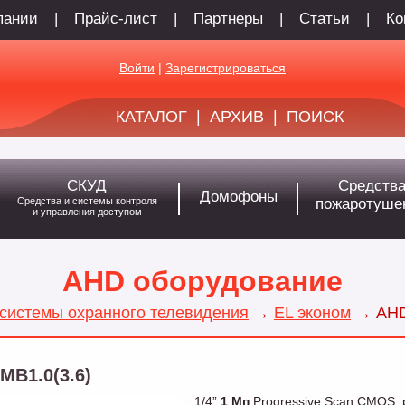
пании
|
Прайс-лист
|
Партнеры
|
Статьи
|
Ко
Войти
|
Зарегистрироваться
КАТАЛОГ
|
АРХИВ
|
ПОИСК
СКУД
Средств
Домофоны
Средства и системы контроля
пожаротуше
и управления доступом
AHD оборудование
системы охранного телевидения
→
EL эконом
→
AHD
MB1.0(3.6)
1/4”
1 Мп
Progressive Scan CMOS,