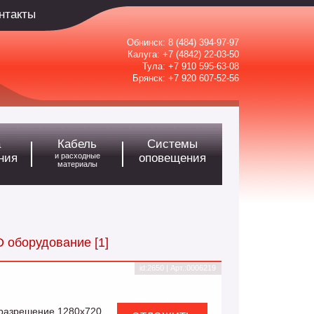
нтакты
Обнинск:
8 (484) 394-97-97
Калуга:
+7 (4842) 22-03-50
Тула:
+7 910 595-63-08
Брянск:
+7 920 607-52-56
а
Кабель
Системы
ния
и расходные
оповещения
материалы
 оборудование
[1]
id:2650 | Арт.:0006219
 разрешение 1280х720