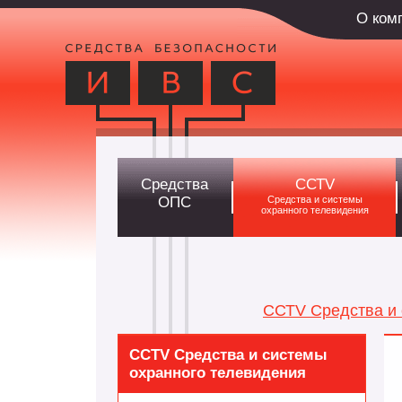
О ком
Средства
ССТV
ОПС
Средства и системы
охранного телевидения
ССТV Средства и 
ССТV Средства и системы
охранного телевидения